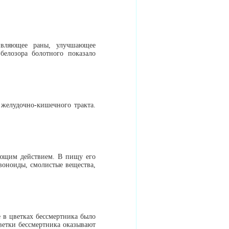
ивляющее раны, улучшающее
белозора болотного показало
 желудочно-кишечного тракта.
ляющим действием. В пищу его
авоноиды, смолистые вещества,
 в цветках бессмертника было
ветки бессмертника оказывают