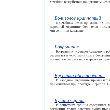
лечебное воздействие на организм челов
Болиголов крапчатый
в лечебных целях применяют листь
народной медицине болиголов примен
мигрени или коклюше...
Боярышник
Боярышник улучшает сердечную ра
результата нужно принимать боярышни
полностью состоит из натуральных прод
Брусника обыкновенная
В народной медицине применяют по
применяемые при простуде и гриппе. На
Бузина черная
В соцветиях бузины содержится м
состоянии, холин, каротин, дубильные 