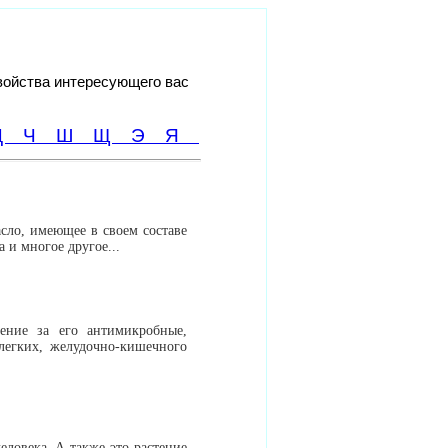
войства интересующего вас
Ц
Ч
Ш
Щ
Э
Я
сло, имеющее в своем составе
 и многое другое...
ение за его антимикробные,
легких, желудочно-кишечного
еловека. А также это растение