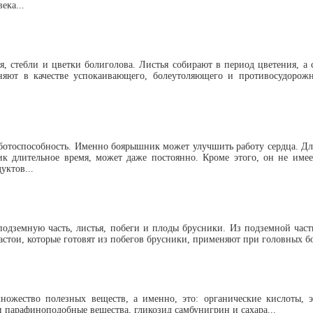
ека...
я, стебли и цветки болиголова. Листья собирают в период цветения, а 
яют в качестве успокаивающего, болеутоляющего и противосудорожн
ботоспособность. Именно боярышник может улучшить работу сердца. Д
к длительное время, может даже постоянно. Кроме этого, он не имее
уктов...
дземную часть, листья, побеги и плоды брусники. Из подземной части
стои, которые готовят из побегов брусники, применяют при головных бо
ножество полезных веществ, а именно, это: органические кислоты, 
и парафиноподобные вещества, гликозид самбунигрин и сахара...