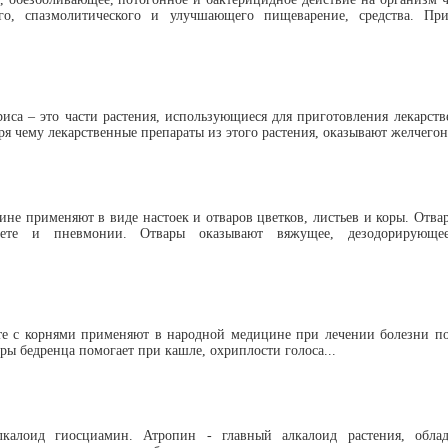
го, спазмолитического и улучшающего пищеварение, средства. При
.
риса – это части растения, использующиеся для приготовления лекарст
ря чему лекарственные препараты из этого растения, оказывают желчегон
ине применяют в виде настоек и отваров цветков, листьев и коры. Отва
абете и пневмонии. Отвары оказывают вяжущее, дезодорирующее
те с корнями применяют в народной медицине при лечении болезни по
ры бедренца помогает при кашле, охриплости голоса...
лкалоид гиосциамин. Атропин - главный алкалоид растения, обл