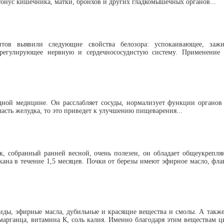
онус кишечника, матки, бронхов и других гладкомышечных органов...
тов выявили следующие свойства белозора: успокаивающее, заж
регулирующее нервную и сердечнососудистую систему. Применение 
дной медицине. Он расслабляет сосуды, нормализует функции органов
асть желудка, то это приведет к улучшению пищеварения...
ок, собранный ранней весной, очень полезен, он обладает общеукреп
акана в течение 1,5 месяцев. Почки от березы имеют эфирное масло, фл
иды, эфирные масла, дубильные и красящие вещества и смолы. А также
марганца, витамина К, соль калия. Именно благодаря этим веществам ц