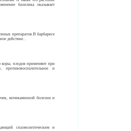
менение базилика оказывает
венных препаратов.В барбарисе
ное действие...
р коры, плодов применяют при
, противовоспалительное и
чек, мочекаменной болезни и
адающий спазмолитическим и