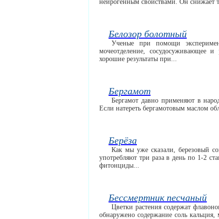
нейрогенным свойствами. Он снижает т
Белозор болотный
Ученые при помощи эксперимен
мочеотделение, сосудосуживающее и 
хорошие результаты при...
Бергамот
Бергамот давно применяют в наро
Если натереть бергамотовым маслом обл
Берёза
Как мы уже сказали, березовый с
употребляют три раза в день по 1-2 ст
фитонциды...
Бессмертник песчаный
Цветки растения содержат флавоно
обнаружено содержание соль кальция, 