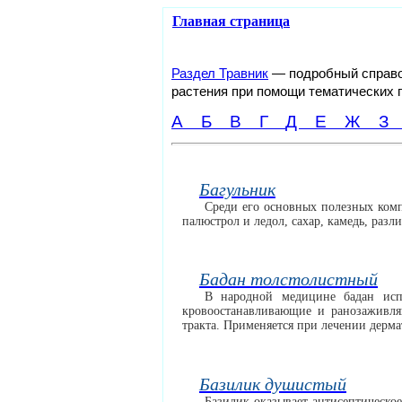
Главная страница
Раздел Травник
— подробный справоч
растения при помощи тематических 
А
Б
В
Г
Д
Е
Ж
Багульник
Среди его основных полезных комп
палюстрол и ледол, сахар, камедь, раз
Бадан толстолистный
В народной медицине бадан испо
кровоостанавливающие и ранозаживля
тракта. Применяется при лечении дермат
Базилик душистый
Базилик оказывает антисептическое