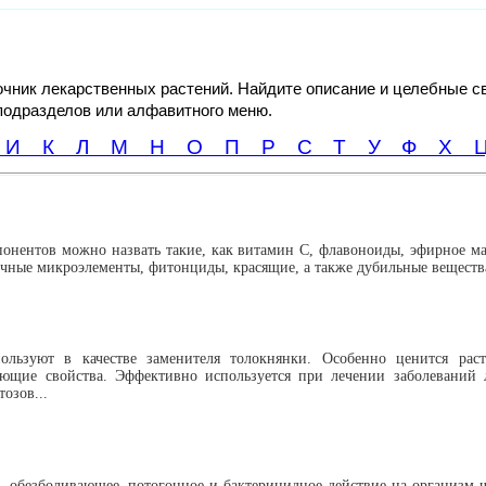
ник лекарственных растений. Найдите описание и целебные с
подразделов или алфавитного меню.
З
И
К
Л
М
Н
О
П
Р
С
Т
У
Ф
Х
онентов можно назвать такие, как витамин С, флавоноиды, эфирное ма
личные микроэлементы, фитонциды, красящие, а также дубильные вещества
льзуют в качестве заменителя толокнянки. Особенно ценится раст
ющие свойства. Эффективно используется при лечении заболеваний 
озов...
, обезболивающее, потогонное и бактерицидное действие на организм ч